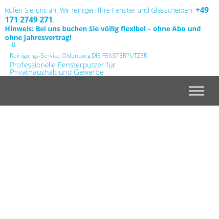
+49
Rufen Sie uns an. Wir reinigen Ihre Fenster und Glasscheiben:
171 2749 271
.
Hinweis: Bei uns buchen Sie völlig flexibel – ohne Abo und
ohne Jahresvertrag!
Link
Link
Link
Reinigungs-Service Oldenburg DIE FENSTERPUTZER
zur
zur
zur
Facebook
Linkedin
Instagram
Professionelle Fensterputzer für
Seite
Seite
Seite
Privathaushalt und Gewerbe
Skip
to
content