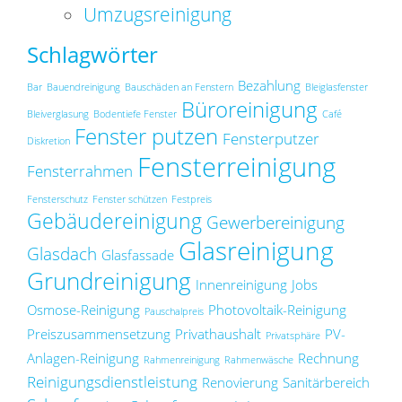
Umzugsreinigung
Schlagwörter
Bezahlung
Bar
Bauendreinigung
Bauschäden an Fenstern
Bleiglasfenster
Büroreinigung
Bleiverglasung
Bodentiefe Fenster
Café
Fenster putzen
Fensterputzer
Diskretion
Fensterreinigung
Fensterrahmen
Fensterschutz
Fenster schützen
Festpreis
Gebäudereinigung
Gewerbereinigung
Glasreinigung
Glasdach
Glasfassade
Grundreinigung
Innenreinigung
Jobs
Osmose-Reinigung
Photovoltaik-Reinigung
Pauschalpreis
Preiszusammensetzung
Privathaushalt
PV-
Privatsphäre
Anlagen-Reinigung
Rechnung
Rahmenreinigung
Rahmenwäsche
Reinigungsdienstleistung
Renovierung
Sanitärbereich