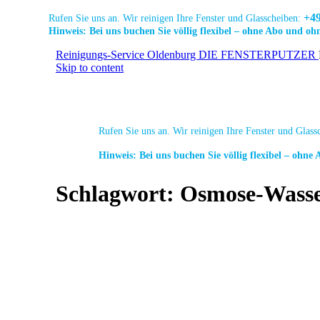
+49
Rufen Sie uns an. Wir reinigen Ihre Fenster und Glasscheiben:
Hinweis: Bei uns buchen Sie völlig flexibel – ohne Abo und oh
Link
Link
Link
Reinigungs-Service Oldenburg DIE FENSTERPUTZER
zur
zur
zur
Skip to content
Facebook
Linkedin
Instagram
Start
Leistung
Seite
Seite
Seite
Rufen Sie uns an. Wir reinigen Ihre Fenster und Glas
Hinweis: Bei uns buchen Sie völlig flexibel – ohne
Schlagwort:
Osmose-Wass
Link
Link
Link
zur
zur
zur
Facebook
Linkedin
Instagram
Seite
Seite
Seite