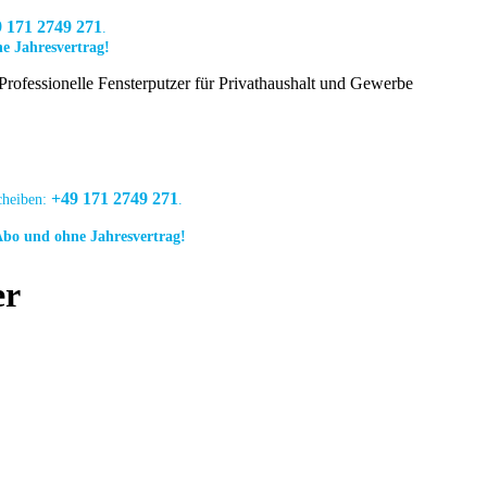
 171 2749 271
.
ne Jahresvertrag!
Professionelle Fensterputzer für Privathaushalt und Gewerbe
en
Referenzen
Über uns
Jobs
Angebot anfordern
+49 171 2749 271
scheiben:
.
 Abo und ohne Jahresvertrag!
er