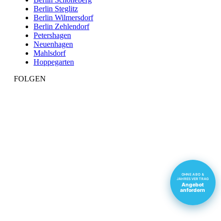
Berlin Steglitz
Berlin Wilmersdorf
Berlin Zehlendorf
Petershagen
Neuenhagen
Mahlsdorf
Hoppegarten
FOLGEN
Facebook
Linkedin
Instagram
Button
Button
Button
OHNE ABO &
JAHRESVERTRAG
Angebot
Kundenbewertungen und Erfahrungen zu
anfordern
Reinigungs-Service Oldenburg Inh. Jan Oldenburg
SEHR GUT