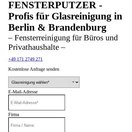
FENSTERPUTZER -
Facebook
Linkedin
Instagram
Seite
Seite
Seite
Profis für Glasreinigung in
Berlin & Brandenburg
– Fensterreinigung für Büros und
Privathaushalte –
+49 171 2749 271
Kostenlose Anfrage senden
E-Mail-Adresse
Firma