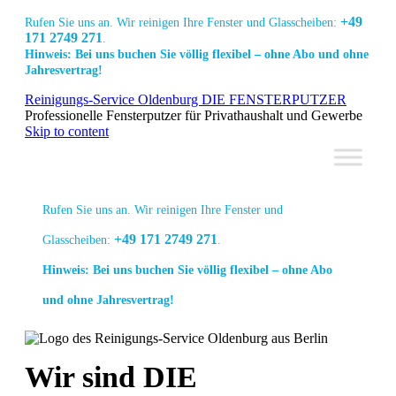
+49
Rufen Sie uns an. Wir reinigen Ihre Fenster und Glasscheiben:
171 2749 271
.
Hinweis: Bei uns buchen Sie völlig flexibel – ohne Abo und ohne
Jahresvertrag!
Link
Link
Link
Reinigungs-Service Oldenburg DIE FENSTERPUTZER
zur
zur
zur
Professionelle Fensterputzer für Privathaushalt und Gewerbe
Facebook
Linkedin
Instagram
Skip to content
Seite
Seite
Seite
Rufen Sie uns an. Wir reinigen Ihre Fenster und
+49 171 2749 271
Glasscheiben:
.
Hinweis: Bei uns buchen Sie völlig flexibel – ohne Abo
und ohne Jahresvertrag!
Link
Link
Link
Wir sind DIE
zur
zur
zur