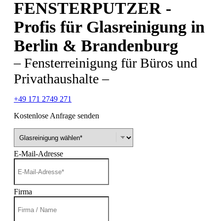
FENSTERPUTZER -
Facebook
Linkedin
Instagram
Seite
Seite
Seite
Profis für Glasreinigung in
Berlin & Brandenburg
– Fensterreinigung für Büros und
Privathaushalte –
+49 171 2749 271
Kostenlose Anfrage senden
E-Mail-Adresse
Firma