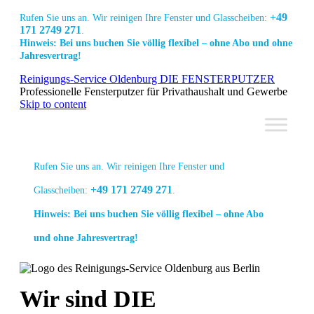
+49
Rufen Sie uns an. Wir reinigen Ihre Fenster und Glasscheiben:
171 2749 271
.
Hinweis: Bei uns buchen Sie völlig flexibel – ohne Abo und ohne
Jahresvertrag!
Link
Link
Link
Reinigungs-Service Oldenburg DIE FENSTERPUTZER
zur
zur
zur
Professionelle Fensterputzer für Privathaushalt und Gewerbe
Facebook
Linkedin
Instagram
Skip to content
Seite
Seite
Seite
Rufen Sie uns an. Wir reinigen Ihre Fenster und
+49 171 2749 271
Glasscheiben:
.
Hinweis: Bei uns buchen Sie völlig flexibel – ohne Abo
und ohne Jahresvertrag!
Link
Link
Link
Wir sind DIE
zur
zur
zur