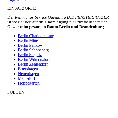
EINSATZORTE
Der
Reinigungs-Service Oldenburg DIE FENSTERPUTZER
ist spezialisiert auf die Glasreinigung für Privathaushalte und
Gewerbe
im gesamten Raum Berlin und Brandenburg
.
Berlin Charlottenburg
Berlin Mitte
Berlin Pankow
Berlin Schöneberg
Berlin Steglitz
Berlin Wilmersdorf
Berlin Zehlendorf
Petershagen
Neuenhagen
Mahlsdorf
Hoppegarten
FOLGEN
Facebook
Linkedin
Instagram
Button
Button
Button