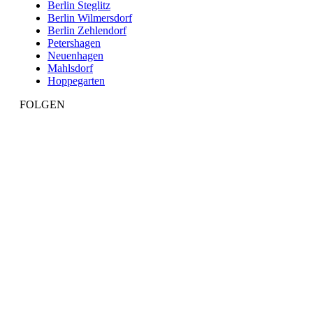
Berlin Steglitz
Berlin Wilmersdorf
Berlin Zehlendorf
Petershagen
Neuenhagen
Mahlsdorf
Hoppegarten
FOLGEN
Facebook
Linkedin
Instagram
Button
Button
Button