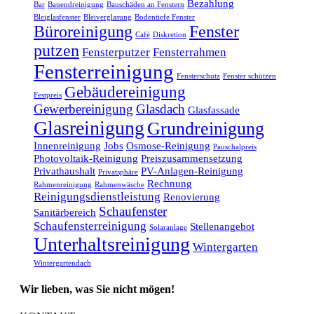
Bezahlung
Bar
Bauendreinigung
Bauschäden an Fenstern
Bleiglasfenster
Bleiverglasung
Bodentiefe Fenster
Büroreinigung
Fenster
Café
Diskretion
putzen
Fensterputzer
Fensterrahmen
Fensterreinigung
Fensterschutz
Fenster schützen
Gebäudereinigung
Festpreis
Gewerbereinigung
Glasdach
Glasfassade
Glasreinigung
Grundreinigung
Innenreinigung
Jobs
Osmose-Reinigung
Pauschalpreis
Photovoltaik-Reinigung
Preiszusammensetzung
Privathaushalt
PV-Anlagen-Reinigung
Privatsphäre
Rechnung
Rahmenreinigung
Rahmenwäsche
Reinigungsdienstleistung
Renovierung
Schaufenster
Sanitärbereich
Schaufensterreinigung
Stellenangebot
Solaranlage
Unterhaltsreinigung
Wintergarten
Wintergartendach
Wir lieben, was Sie nicht mögen!