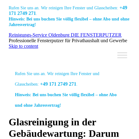
+49
Rufen Sie uns an. Wir reinigen Ihre Fenster und Glasscheiben:
171 2749 271
.
Hinweis: Bei uns buchen Sie völlig flexibel – ohne Abo und ohne
Jahresvertrag!
Link
Link
Link
Reinigungs-Service Oldenburg DIE FENSTERPUTZER
zur
zur
zur
Professionelle Fensterputzer für Privathaushalt und Gewerbe
Facebook
Linkedin
Instagram
Skip to content
Seite
Seite
Seite
Rufen Sie uns an. Wir reinigen Ihre Fenster und
+49 171 2749 271
Glasscheiben:
.
Hinweis: Bei uns buchen Sie völlig flexibel – ohne Abo
und ohne Jahresvertrag!
Glasreinigung in der
Link
Link
Link
Gebäudewartung: Darum
zur
zur
zur