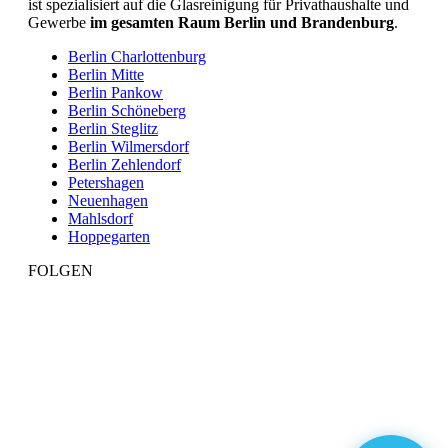
ist spezialisiert auf die Glasreinigung für Privathaushalte und
Gewerbe
im gesamten Raum Berlin und Brandenburg
.
Berlin Charlottenburg
Berlin Mitte
Berlin Pankow
Berlin Schöneberg
Berlin Steglitz
Berlin Wilmersdorf
Berlin Zehlendorf
Petershagen
Neuenhagen
Mahlsdorf
Hoppegarten
FOLGEN
Facebook
Linkedin
Instagram
Button
Button
Button