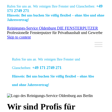
+49
Rufen Sie uns an. Wir reinigen Ihre Fenster und Glasscheiben:
171 2749 271
.
Hinweis: Bei uns buchen Sie völlig flexibel – ohne Abo und ohne
Jahresvertrag!
Link
Link
Link
Reinigungs-Service Oldenburg DIE FENSTERPUTZER
zur
zur
zur
Professionelle Fensterputzer für Privathaushalt und Gewerbe
Facebook
Linkedin
Instagram
Skip to content
Seite
Seite
Seite
Rufen Sie uns an. Wir reinigen Ihre Fenster und
+49 171 2749 271
Glasscheiben:
.
Hinweis: Bei uns buchen Sie völlig flexibel – ohne Abo
und ohne Jahresvertrag!
Link
Link
Link
Wir sind Profis für
zur
zur
zur