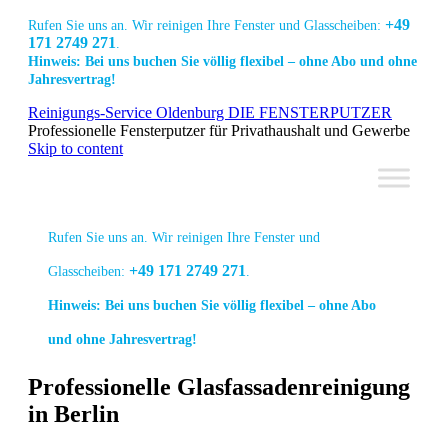
+49
Rufen Sie uns an. Wir reinigen Ihre Fenster und Glasscheiben:
171 2749 271
.
Hinweis: Bei uns buchen Sie völlig flexibel – ohne Abo und ohne
Jahresvertrag!
Link
Link
Link
Reinigungs-Service Oldenburg DIE FENSTERPUTZER
zur
zur
zur
Professionelle Fensterputzer für Privathaushalt und Gewerbe
Facebook
Linkedin
Instagram
Skip to content
Seite
Seite
Seite
Rufen Sie uns an. Wir reinigen Ihre Fenster und
+49 171 2749 271
Glasscheiben:
.
Hinweis: Bei uns buchen Sie völlig flexibel – ohne Abo
und ohne Jahresvertrag!
Professionelle Glasfassadenreinigung
Link
Link
Link
in Berlin
zur
zur
zur