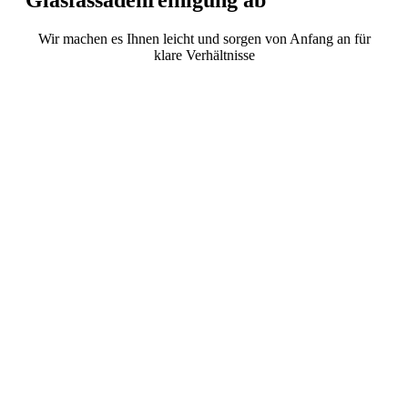
Glasfassadenreinigung ab
Wir machen es Ihnen leicht und sorgen von Anfang an für
klare Verhältnisse
Sie kontaktieren uns und wir
schauen uns Ihr Objekt in Berlin
oder Brandenburg persönlich an
Wir erstellen Ihnen ein faires
Angebot und planen den Einsatz
passend zu Ihrem Terminkalender.
Am Tag der Reinigung bringt unser
Team die nötige Technik mit und
reinigt Ihre Flächen gründlich
und sicher.
Sie genießen wieder freie Sicht.