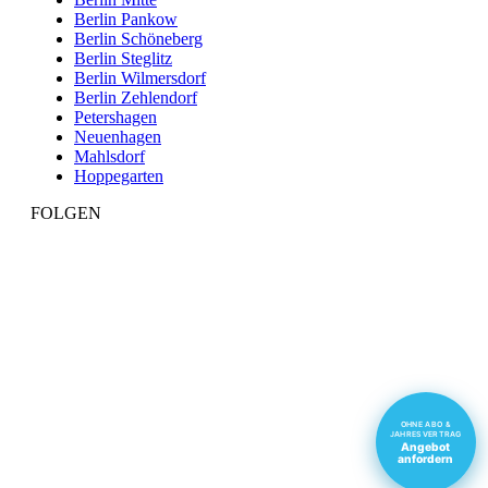
Berlin Pankow
Berlin Schöneberg
Berlin Steglitz
Berlin Wilmersdorf
Berlin Zehlendorf
Petershagen
Neuenhagen
Mahlsdorf
Hoppegarten
FOLGEN
Facebook
Linkedin
Instagram
Button
Button
Button
OHNE ABO &
JAHRESVERTRAG
Angebot
Kundenbewertungen und Erfahrungen zu
anfordern
Reinigungs-Service Oldenburg Inh. Jan Oldenburg