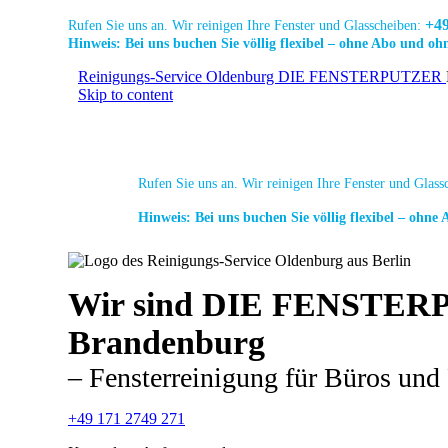
+49
Rufen Sie uns an. Wir reinigen Ihre Fenster und Glasscheiben:
Hinweis: Bei uns buchen Sie völlig flexibel – ohne Abo und oh
Link
Link
Link
Reinigungs-Service Oldenburg DIE FENSTERPUTZER
zur
zur
zur
Skip to content
Facebook
Linkedin
Instagram
Start
Leistung
Seite
Seite
Seite
Rufen Sie uns an. Wir reinigen Ihre Fenster und Glas
Hinweis: Bei uns buchen Sie völlig flexibel – ohne
Link
Link
Link
Wir sind DIE FENSTERPUT
zur
zur
zur
Brandenburg
Facebook
Linkedin
Instagram
Seite
Seite
Seite
– Fensterreinigung für Büros und 
+49 171 2749 271