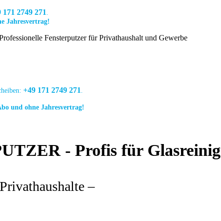
 171 2749 271
.
ne Jahresvertrag!
Professionelle Fensterputzer für Privathaushalt und Gewerbe
en
Referenzen
Über uns
Jobs
Angebot anfordern
+49 171 2749 271
scheiben:
.
 Abo und ohne Jahresvertrag!
ZER - Profis für Glasreinigu
Privathaushalte –