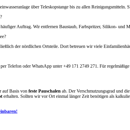
inwasseranlage über Teleskopstange bis zu allen Reinigungsmitteln. Si
?
häufiger Auftrag. Wir entfernen Baustaub, Farbspritzer, Silikon- und Mö
ee?
ießlich der nördlichen Ortsteile. Dort betreuen wir viele Einfamilienhä
kt per Telefon oder WhatsApp unter +49 171 2749 271. Für regelmäßige A
r auf Basis von
feste Pauschalen
ab. Der Verschmutzungsgrad und die E
ot
erhalten. Sollten wir vor Ort einmal länger Zeit benötigen als kalkulie
einbaren!