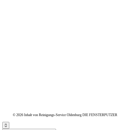
Facebook
Linkedin
Instagram
Button
Button
Button
© 2026 Inhalt von Reinigungs-Service Oldenburg DIE FENSTERPUTZER
