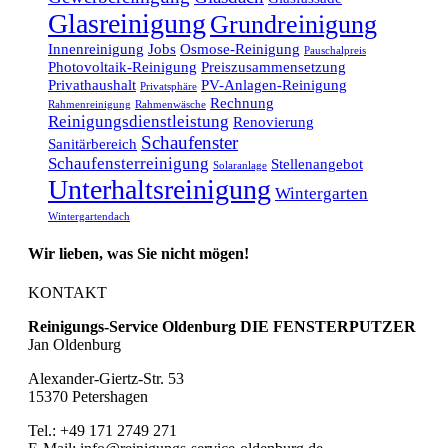
Glasreinigung
Grundreinigung
Innenreinigung
Jobs
Osmose-Reinigung
Pauschalpreis
Photovoltaik-Reinigung
Preiszusammensetzung
Privathaushalt
PV-Anlagen-Reinigung
Privatsphäre
Rechnung
Rahmenreinigung
Rahmenwäsche
Reinigungsdienstleistung
Renovierung
Schaufenster
Sanitärbereich
Schaufensterreinigung
Stellenangebot
Solaranlage
Unterhaltsreinigung
Wintergarten
Wintergartendach
Wir lieben, was Sie nicht mögen!
KONTAKT
Reinigungs-Service Oldenburg DIE FENSTERPUTZER
Jan Oldenburg
Alexander-Giertz-Str. 53
15370 Petershagen
Tel.: +49 171 2749 271