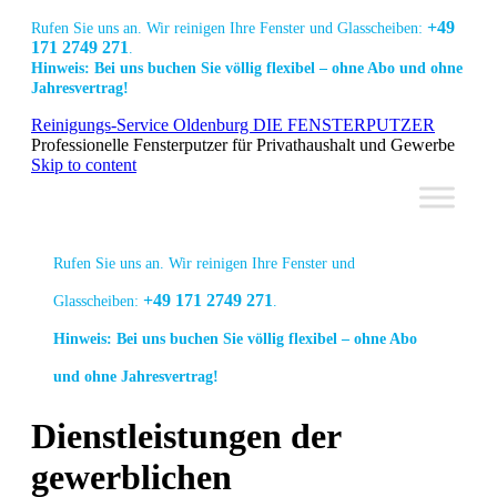
+49
Rufen Sie uns an. Wir reinigen Ihre Fenster und Glasscheiben:
171 2749 271
.
Hinweis: Bei uns buchen Sie völlig flexibel – ohne Abo und ohne
Jahresvertrag!
Link
Link
Link
Reinigungs-Service Oldenburg DIE FENSTERPUTZER
zur
zur
zur
Professionelle Fensterputzer für Privathaushalt und Gewerbe
Facebook
Linkedin
Instagram
Skip to content
Seite
Seite
Seite
Rufen Sie uns an. Wir reinigen Ihre Fenster und
+49 171 2749 271
Glasscheiben:
.
Hinweis: Bei uns buchen Sie völlig flexibel – ohne Abo
und ohne Jahresvertrag!
Dienstleistungen der
Link
Link
Link
gewerblichen
zur
zur
zur