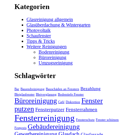
Kategorien
Glasreinigung allgemein
Glasüberdachung & Wintergarten
Photovoltaik
Schaufenster
Tipps & Tricks
Weitere Reinigungen
Bodenreinigung
Büroreinigung
Umzugsreinigung
Schlagwörter
Bezahlung
Bar
Bauendreinigung
Bauschäden an Fenstern
Bleiglasfenster
Bleiverglasung
Bodentiefe Fenster
Büroreinigung
Fenster
Café
Diskretion
putzen
Fensterputzer
Fensterrahmen
Fensterreinigung
Fensterschutz
Fenster schützen
Gebäudereinigung
Festpreis
Gewerbereinigung
Glasdach
Glasfassade